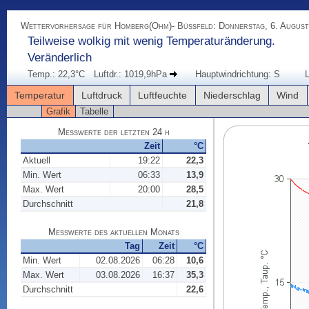
Wettervorhersage für Homberg(Ohm)- Büßfeld: Donnerstag, 6. August
Teilweise wolkig mit wenig Temperaturänderung.
Veränderlich
Temp.: 22,3°C
Luftdr.: 1019,9hPa
Hauptwindrichtung: S
L
Temperatur
Luftdruck
Luftfeuchte
Niederschlag
Wind
Grafik
Tabelle
Messwerte der letzten 24 h
Zeit
°C
Aktuell
19:22
22,3
Min. Wert
06:33
13,9
Max. Wert
20:00
28,5
Durchschnitt
21,8
Messwerte des aktuellen Monats
Tag
Zeit
°C
Min. Wert
02.08.2026
06:28
10,6
Max. Wert
03.08.2026
16:37
35,3
Durchschnitt
22,6