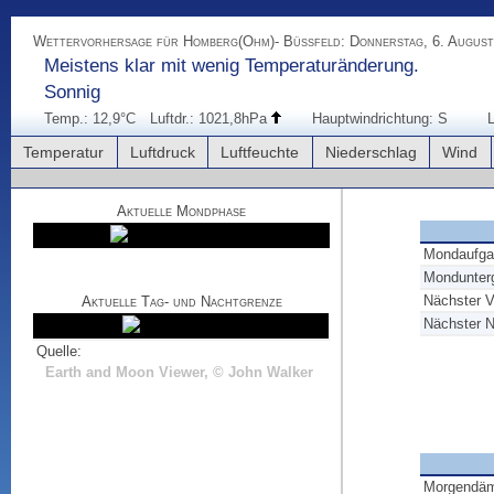
Wettervorhersage für Homberg(Ohm)- Büßfeld: Donnerstag, 6. August
Meistens klar mit wenig Temperaturänderung.
Sonnig
Temp.: 12,9°C
Luftdr.: 1021,8hPa
Hauptwindrichtung: S
L
Temperatur
Luftdruck
Luftfeuchte
Niederschlag
Wind
Aktuelle Mondphase
Mondaufga
Mondunter
Nächster V
Aktuelle Tag- und Nachtgrenze
Nächster 
Quelle:
Earth and Moon Viewer, © John Walker
Morgendä