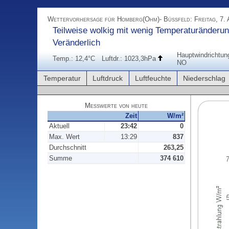
Wettervorhersage für Homberg(Ohm)- Büßfeld: Freitag, 7. 
Teilweise wolkig mit wenig Temperaturänderun
Veränderlich
Hauptwindrichtun
Temp.: 12,4°C
Luftdr.: 1023,3hPa
NO
Temperatur
Luftdruck
Luftfeuchte
Niederschlag
Messwerte von heute
Zeit
W/m²
Aktuell
23:42
0
Max. Wert
13:29
837
Durchschnitt
263,25
Summe
374 610