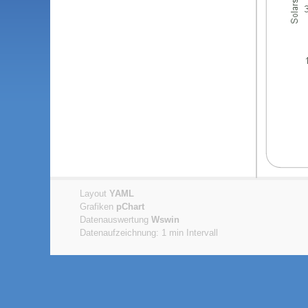
Layout
YAML
Grafiken
pChart
Datenauswertung
Wswin
Datenaufzeichnung: 1 min Intervall