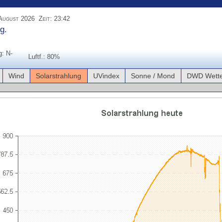
August 2026 Zeit: 23:42
g.
g: N-
Luftf.: 80%
Wind
Solarstrahlung
UVindex
Sonne / Mond
DWD Wette