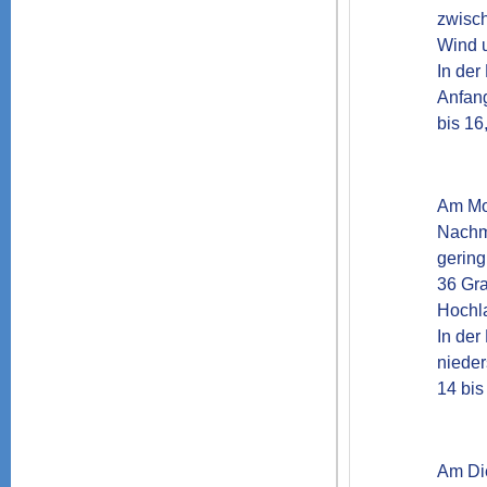
zwisch
Wind u
In der
Anfang
Am Mon
Nachmi
gering
36 Gra
Hochla
In der
nieder
Am Die