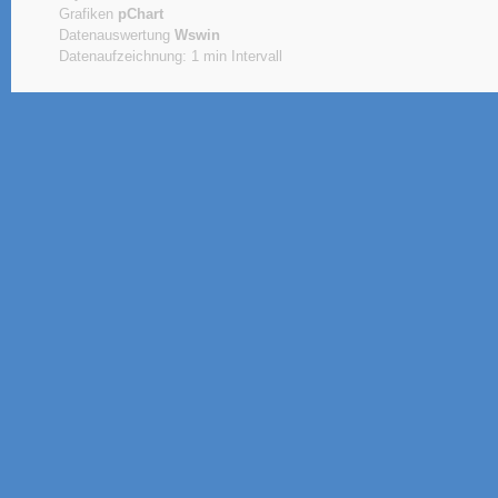
Grafiken
pChart
Datenauswertung
Wswin
Datenaufzeichnung: 1 min Intervall