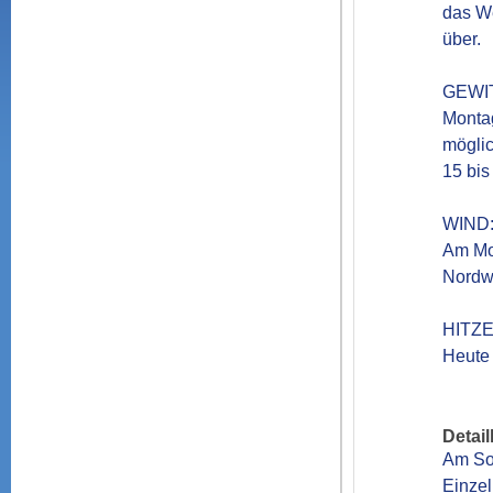
das We
über. 

GEWIT
Monta
möglic
15 bis
WIND:
Am Mon
Nordwe
HITZE:
Detail
Am Son
Einzel