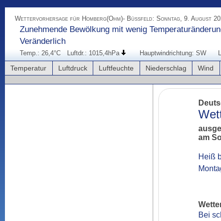
Wettervorhersage für Homberg(Ohm)- Büßfeld: Sonntag, 9. August 20
Zunehmende Bewölkung mit wenig Temperaturänderun
Veränderlich
Temp.: 26,4°C
Luftdr.: 1015,4hPa
Hauptwindrichtung: SW
L
Temperatur
Luftdruck
Luftfeuchte
Niederschlag
Wind
Deuts
Wet
ausge
am So
Heiß b
Wette
Bei sc